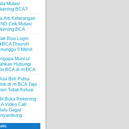
da Mutasi
kening BCA?
a Arti Keterangan
ND Cek Mutasi
kening BCA
dak Bisa Login
ikBCA Disuruh
nunggu 5 Menit
ngapa Muncul
lahkan Hubungi
lo BCA di m-BCA
lusi Beli Pulsa
strik di m-BCA Tapi
ken Tidak Keluar
lit Buka Rekening
A Video Call
lalu Gagal
nyambung
ABEL