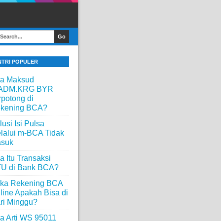
NTRI POPULER
a Maksud
ADM.KRG BYR
rpotong di
kening BCA?
lusi Isi Pulsa
lalui m-BCA Tidak
suk
a Itu Transaksi
U di Bank BCA?
ka Rekening BCA
line Apakah Bisa di
ri Minggu?
a Arti WS 95011