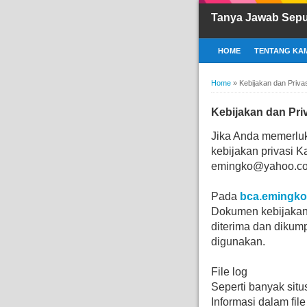
Tanya Jawab Sep
HOME
TENTANG KAM
Home
»
Kebijakan dan Priva
Kebijakan dan Pri
Jika Anda memerluka
kebijakan privasi 
emingko@yahoo.c
Pada
bca.emingk
Dokumen kebijakan p
diterima dan dikum
digunakan.
File log
Seperti banyak situ
Informasi dalam file