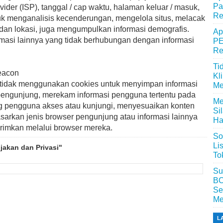
Pa
ovider (ISP), tanggal / cap waktu, halaman keluar / masuk,
Re
tuk menganalisis kecenderungan, mengelola situs, melacak
an lokasi, juga mengumpulkan informasi demografis.
Ap
rmasi lainnya yang tidak berhubungan dengan informasi
PE
Re
Ti
eacon
Kl
tidak menggunakan cookies untuk menyimpan informasi
Me
 pengunjung, merekam informasi pengguna tertentu pada
Me
 pengguna akses atau kunjungi, menyesuaikan konten
Si
arkan jenis browser pengunjung atau informasi lainnya
Ha
rimkan melalui browser mereka.
So
Li
jakan dan Privasi"
To
Su
BC
Se
Me
L