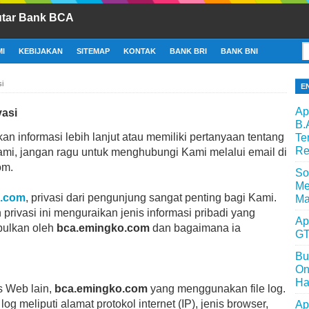
utar Bank BCA
I
KEBIJAKAN
SITEMAP
KONTAK
BANK BRI
BANK BNI
si
E
Ap
vasi
B.
n informasi lebih lanjut atau memiliki pertanyaan tentang
Te
Re
Kami, jangan ragu untuk menghubungi Kami melalui email di
om.
So
Me
o.com
, privasi dari pengunjung sangat penting bagi Kami.
Ma
rivasi ini menguraikan jenis informasi pribadi yang
Ap
pulkan oleh
bca.emingko.com
dan bagaimana ia
GT
Bu
On
Ha
s Web lain,
bca.emingko.com
yang menggunakan file log.
 log meliputi alamat protokol internet (IP), jenis browser,
Ap