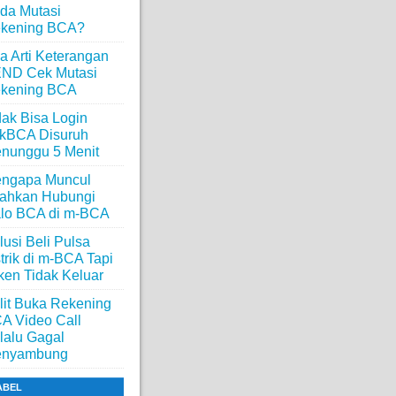
da Mutasi
kening BCA?
a Arti Keterangan
ND Cek Mutasi
kening BCA
dak Bisa Login
ikBCA Disuruh
nunggu 5 Menit
ngapa Muncul
lahkan Hubungi
lo BCA di m-BCA
lusi Beli Pulsa
strik di m-BCA Tapi
ken Tidak Keluar
lit Buka Rekening
A Video Call
lalu Gagal
nyambung
ABEL