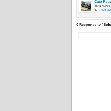
Cara Requ
Kartu Kredit 
o…
Read Mor
0 Response to "Solu