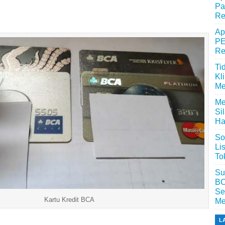
Pa
Re
Ap
PE
Re
Ti
Kl
Me
Me
Si
Ha
So
Li
To
Su
BC
Se
Kartu Kredit BCA
Me
L