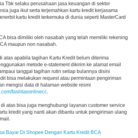
ia Tbk selaku perusahaan jasa keuangan di sektor
sia juga ikut serta terjemahkan kartu kredit kerjasama
erbit kartu kredit terkemuka di dunia seperti MasterCard
CA bisa dimiliki oleh nasabah yang telah memiliki rekening
BCA maupun non nasabah.
di atas apabila tagihan Kartu Kredit belum diterima
ggunakan metode e-statement dikirim ke alamat email
paui tanggal tagihan rutin setiap bulannya disini
dit bisa melakukan request atau permintaan pengiriman
an mengisi data di halaman website resmi
a.com/fasilitasonlinecc
.
 di atas bisa juga menghubungi layanan customer service
tu kredit yang nanti akan dibantu untuk pengiriman ulang
mail.
isa Bayar Di Shopee Dengan Kartu Kredit BCA