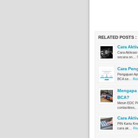
RELATED POSTS :
Cara Akti
Cara Aktivasi
secara on…
Cara Peng
Pengajuan Apl
BCA se…
Rea
Mengapa M
BCA?
Mesin EDC Pe
contactless,
Cara Akti
PIN Kartu Kre
cara ak…
Rea