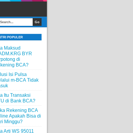
NTRI POPULER
a Maksud
ADM.KRG BYR
rpotong di
kening BCA?
lusi Isi Pulsa
lalui m-BCA Tidak
suk
a Itu Transaksi
U di Bank BCA?
ka Rekening BCA
line Apakah Bisa di
ri Minggu?
a Arti WS 95011