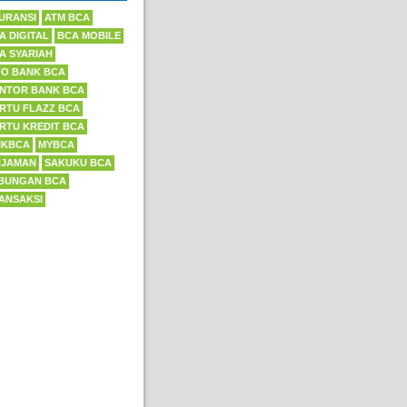
URANSI
ATM BCA
A DIGITAL
BCA MOBILE
A SYARIAH
FO BANK BCA
NTOR BANK BCA
RTU FLAZZ BCA
RTU KREDIT BCA
IKBCA
MYBCA
NJAMAN
SAKUKU BCA
BUNGAN BCA
ANSAKSI