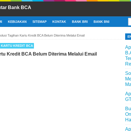
utar Bank BCA
I
KEBIJAKAN
SITEMAP
KONTAK
BANK BRI
BANK BNI
olusi Tagihan Kartu Kredit BCA Belum Diterima Melalui Email
E
KARTU KREDIT BCA
Ap
B.
rtu Kredit BCA Belum Diterima Melalui Email
Te
Re
So
Me
Ma
Ap
GT
Bu
On
Ha
Ap