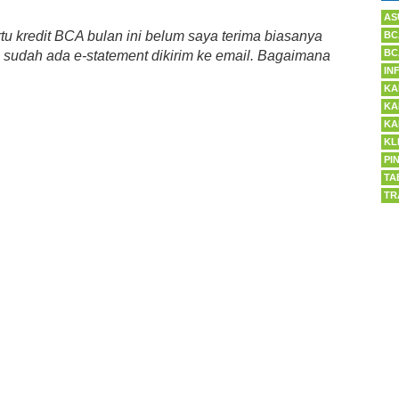
AS
tu kredit BCA bulan ini belum saya terima biasanya
BC
BC
 sudah ada e-statement dikirim ke email. Bagaimana
IN
KA
KA
KA
KL
PI
TA
TR