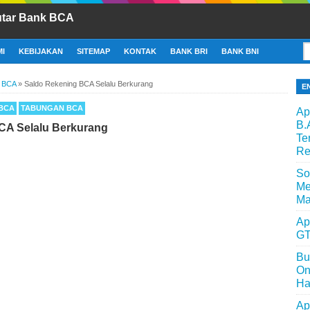
utar Bank BCA
I
KEBIJAKAN
SITEMAP
KONTAK
BANK BRI
BANK BNI
 BCA
»
Saldo Rekening BCA Selalu Berkurang
E
BCA
TABUNGAN BCA
Ap
B.
CA Selalu Berkurang
Te
Re
So
Me
Ma
Ap
GT
Bu
On
Ha
Ap