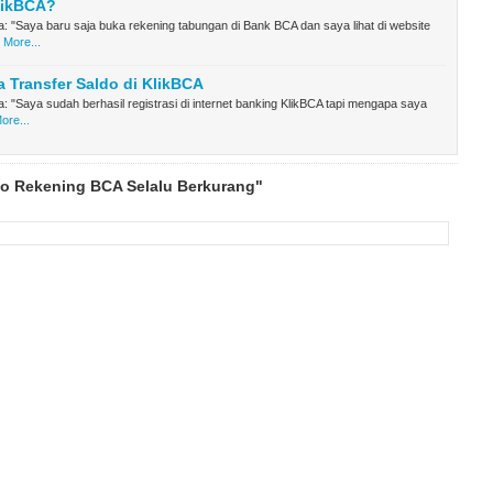
likBCA?
: "Saya baru saja buka rekening tabungan di Bank BCA dan saya lihat di website
 More...
a Transfer Saldo di KlikBCA
: "Saya sudah berhasil registrasi di internet banking KlikBCA tapi mengapa saya
ore...
do Rekening BCA Selalu Berkurang"