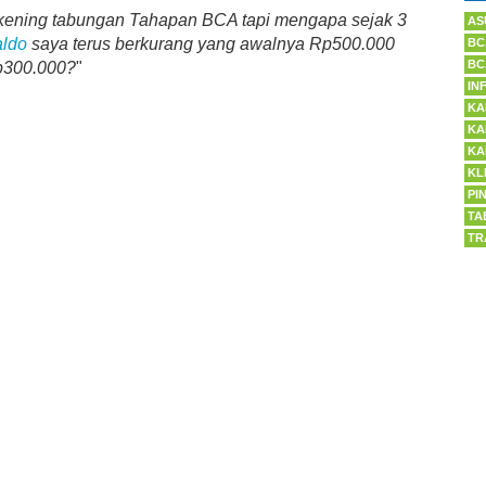
kening tabungan Tahapan BCA tapi mengapa sejak 3
AS
aldo
saya terus berkurang yang awalnya Rp500.000
BC
BC
p300.000?
"
IN
KA
KA
KA
KL
PI
TA
TR