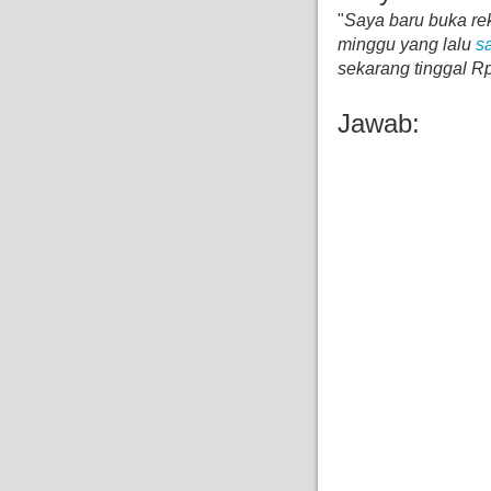
"
Saya baru buka re
minggu yang lalu
s
sekarang tinggal R
Jawab: