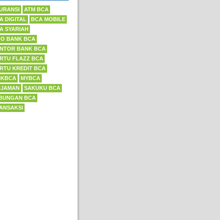
URANSI
ATM BCA
A DIGITAL
BCA MOBILE
A SYARIAH
FO BANK BCA
NTOR BANK BCA
RTU FLAZZ BCA
RTU KREDIT BCA
IKBCA
MYBCA
NJAMAN
SAKUKU BCA
BUNGAN BCA
ANSAKSI