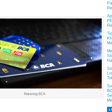
Pa
Re
Ap
PE
Re
Ti
Kl
Me
Me
Si
Ha
So
Li
To
Su
BC
Rekening BCA
Se
Me
L