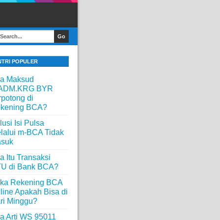
NTRI POPULER
a Maksud
ADM.KRG BYR
rpotong di
kening BCA?
lusi Isi Pulsa
lalui m-BCA Tidak
suk
a Itu Transaksi
U di Bank BCA?
ka Rekening BCA
line Apakah Bisa di
ri Minggu?
a Arti WS 95011