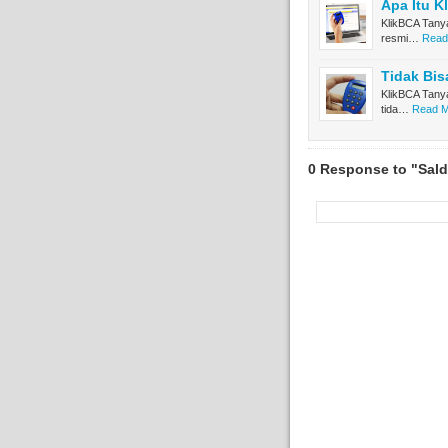
Apa Itu K
KlikBCA Tanya
resmi…
Read
Tidak Bis
KlikBCA Tanya
tida…
Read M
0 Response to "Sal