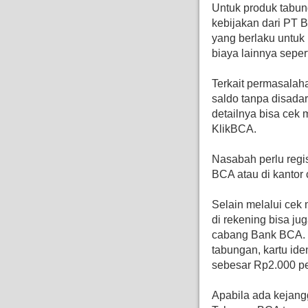
Untuk produk tabu
kebijakan dari PT B
yang berlaku untuk 
biaya lainnya sepert
Terkait permasala
saldo tanpa disada
detailnya bisa cek
KlikBCA.
Nasabah perlu regi
BCA atau di kanto
Selain melalui cek 
di rekening bisa ju
cabang Bank BCA. S
tabungan, kartu iden
sebesar Rp2.000 pe
Apabila ada kejang