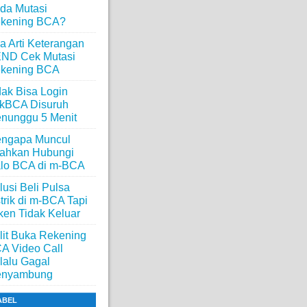
da Mutasi
kening BCA?
a Arti Keterangan
ND Cek Mutasi
kening BCA
dak Bisa Login
ikBCA Disuruh
nunggu 5 Menit
ngapa Muncul
lahkan Hubungi
lo BCA di m-BCA
lusi Beli Pulsa
strik di m-BCA Tapi
ken Tidak Keluar
lit Buka Rekening
A Video Call
lalu Gagal
nyambung
ABEL