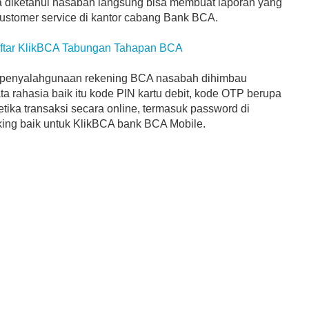
 diketahui nasabah langsung bisa membuat laporan yang
customer service di kantor cabang Bank BCA.
ftar KlikBCA Tabungan Tahapan BCA
 penyalahgunaan rekening BCA nasabah dihimbau
a rahasia baik itu kode PIN kartu debit, kode OTP berupa
tika transaksi secara online, termasuk password di
nking baik untuk KlikBCA bank BCA Mobile.