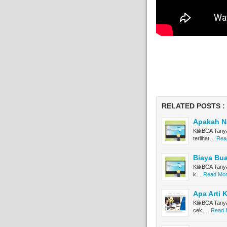
RELATED POSTS :
Apakah Na
KlikBCA Tany
terlihat…
Read
Biaya Bua
KlikBCA Tanya
k…
Read Mor
Apa Arti
KlikBCA Tanya
cek …
Read M