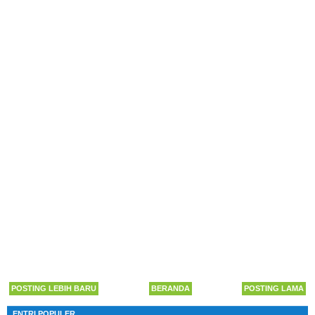
POSTING LEBIH BARU
BERANDA
POSTING LAMA
ENTRI POPULER