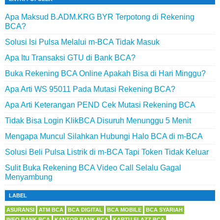
Apa Maksud B.ADM.KRG BYR Terpotong di Rekening
BCA?
Solusi Isi Pulsa Melalui m-BCA Tidak Masuk
Apa Itu Transaksi GTU di Bank BCA?
Buka Rekening BCA Online Apakah Bisa di Hari Minggu?
Apa Arti WS 95011 Pada Mutasi Rekening BCA?
Apa Arti Keterangan PEND Cek Mutasi Rekening BCA
Tidak Bisa Login KlikBCA Disuruh Menunggu 5 Menit
Mengapa Muncul Silahkan Hubungi Halo BCA di m-BCA
Solusi Beli Pulsa Listrik di m-BCA Tapi Token Tidak Keluar
Sulit Buka Rekening BCA Video Call Selalu Gagal
Menyambung
LABEL
ASURANSI
ATM BCA
BCA DIGITAL
BCA MOBILE
BCA SYARIAH
INFO BANK BCA
KANTOR BANK BCA
KARTU FLAZZ BCA