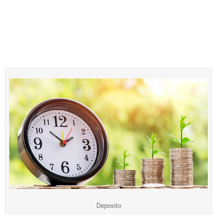
Deposito