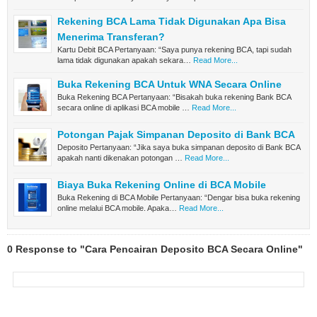
Rekening BCA Lama Tidak Digunakan Apa Bisa
Menerima Transferan?
Kartu Debit BCA Pertanyaan: “Saya punya rekening BCA, tapi sudah
lama tidak digunakan apakah sekara…
Read More...
Buka Rekening BCA Untuk WNA Secara Online
Buka Rekening BCA Pertanyaan: “Bisakah buka rekening Bank BCA
secara online di aplikasi BCA mobile …
Read More...
Potongan Pajak Simpanan Deposito di Bank BCA
Deposito Pertanyaan: “Jika saya buka simpanan deposito di Bank BCA
apakah nanti dikenakan potongan …
Read More...
Biaya Buka Rekening Online di BCA Mobile
Buka Rekening di BCA Mobile Pertanyaan: “Dengar bisa buka rekening
online melalui BCA mobile. Apaka…
Read More...
0 Response to "Cara Pencairan Deposito BCA Secara Online"