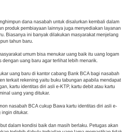
ghimpun dana nasabah untuk disalurkan kembali dalam
un produk pembiayaan lainnya juga menyediakan layanan
u. Biasanya ini banyak dilakukan masyarakat menjelang
upun tahun baru.
syarakat umum bisa menukar uang baik itu uang logam
dengan uang baru agar terlihat lebih menarik.
tukar uang baru di kantor cabang Bank BCA bagi nasabah
n terkait rekening yaitu buku tabungan apabila mendapat
an, kartu identitas diri asli e-KTP, kartu debit atau kartu
inal uang yang ditukar.
on nasabah BCA cukup Bawa kartu identitas diri asli e-
ingin ditukar.
ebut dalam kondisi baik dan masih berlaku. Petugas akan
an terlebih dahulu terhadap uang lama memastikan tidak