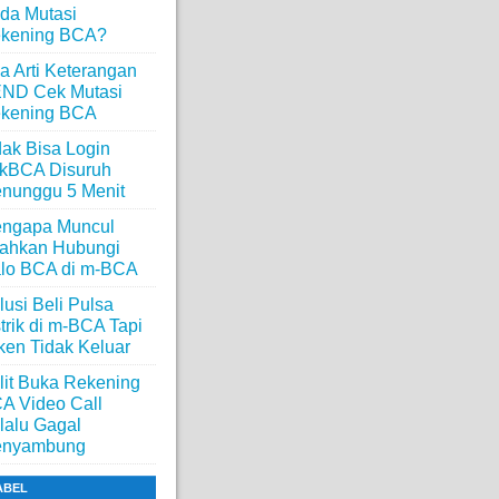
da Mutasi
kening BCA?
a Arti Keterangan
ND Cek Mutasi
kening BCA
dak Bisa Login
ikBCA Disuruh
nunggu 5 Menit
ngapa Muncul
lahkan Hubungi
lo BCA di m-BCA
lusi Beli Pulsa
strik di m-BCA Tapi
ken Tidak Keluar
lit Buka Rekening
A Video Call
lalu Gagal
nyambung
ABEL