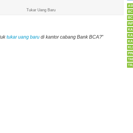
AS
Tukar Uang Baru
BC
BC
IN
KA
KA
tuk
tukar uang baru
di kantor cabang Bank BCA?
”
KA
KL
PI
TA
TR