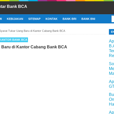
utar Bank BCA
I
KEBIJAKAN
SITEMAP
KONTAK
BANK BRI
BANK BNI
Syarat Tukar Uang Baru di Kantor Cabang Bank BCA
E
KANTOR BANK BCA
Ap
B.
g Baru di Kantor Cabang Bank BCA
Te
Re
So
Me
Ma
Ap
GT
Bu
On
Ha
Ap