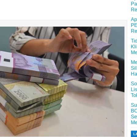
Pa
Re
Ap
PE
Re
Ti
Kl
Me
Me
Si
Ha
So
Li
To
Su
BC
Se
Me
L