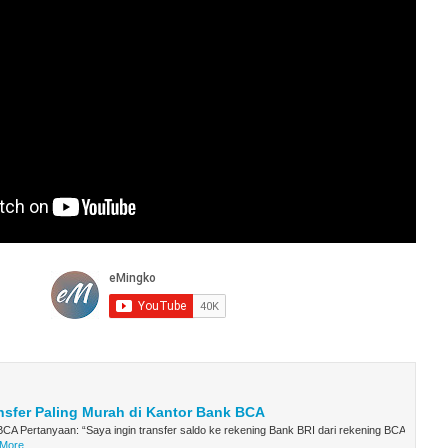
nsfer Paling Murah di Kantor Bank BCA
CA Pertanyaan: “Saya ingin transfer saldo ke rekening Bank BRI dari rekening BCA
More...