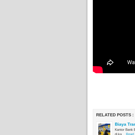
RELATED POSTS :
Biaya Tra
Kantor Bank B
di ka…
Read 