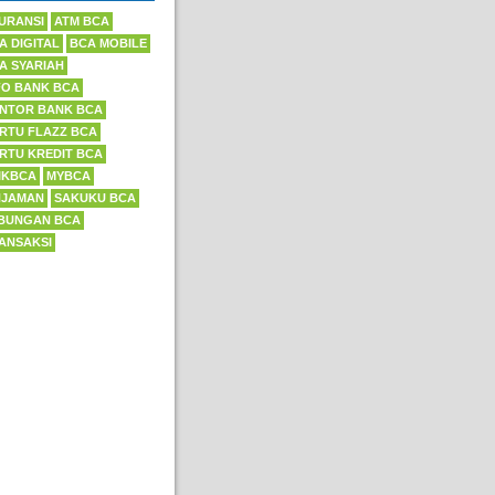
URANSI
ATM BCA
A DIGITAL
BCA MOBILE
A SYARIAH
FO BANK BCA
NTOR BANK BCA
RTU FLAZZ BCA
RTU KREDIT BCA
IKBCA
MYBCA
NJAMAN
SAKUKU BCA
BUNGAN BCA
ANSAKSI