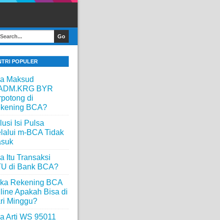
NTRI POPULER
a Maksud
ADM.KRG BYR
rpotong di
kening BCA?
lusi Isi Pulsa
lalui m-BCA Tidak
suk
a Itu Transaksi
U di Bank BCA?
ka Rekening BCA
line Apakah Bisa di
ri Minggu?
a Arti WS 95011