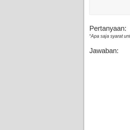
Pertanyaan:
“
Apa saja syarat un
Jawaban: