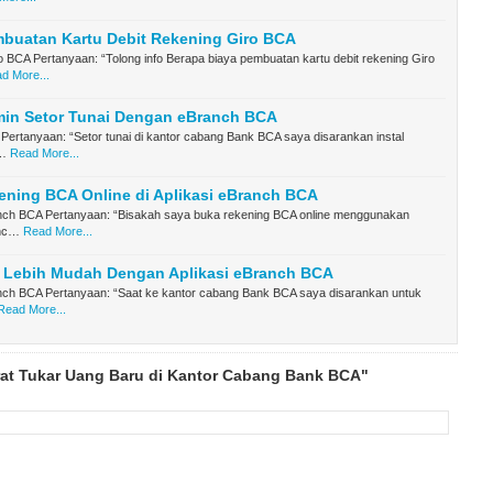
mbuatan Kartu Debit Rekening Giro BCA
 BCA Pertanyaan: “Tolong info Berapa biaya pembuatan kartu debit rekening Giro
d More...
min Setor Tunai Dengan eBranch BCA
ertanyaan: “Setor tunai di kantor cabang Bank BCA saya disarankan instal
a…
Read More...
ning BCA Online di Aplikasi eBranch BCA
anch BCA Pertanyaan: “Bisakah saya buka rekening BCA online menggunakan
anc…
Read More...
i Lebih Mudah Dengan Aplikasi eBranch BCA
anch BCA Pertanyaan: “Saat ke kantor cabang Bank BCA saya disarankan untuk
Read More...
rat Tukar Uang Baru di Kantor Cabang Bank BCA"