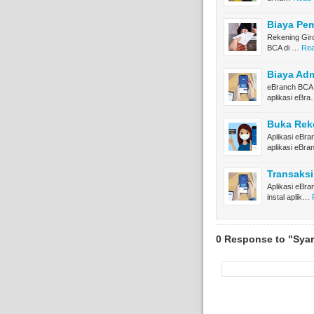
Biaya Pe
Rekening Giro
BCA di …
Rea
Biaya Ad
eBranch BCA P
aplikasi eBr
Buka Reke
Aplikasi eBr
aplikasi eBr
Transaks
Aplikasi eBr
instal aplik…
0 Response to "Sya