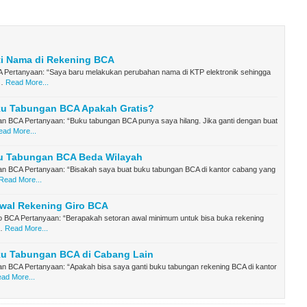
ti Nama di Rekening BCA
 Pertanyaan: “Saya baru melakukan perubahan nama di KTP elektronik sehingga
…
Read More...
ku Tabungan BCA Apakah Gratis?
n BCA Pertanyaan: “Buku tabungan BCA punya saya hilang. Jika ganti dengan buat
ead More...
u Tabungan BCA Beda Wilayah
n BCA Pertanyaan: “Bisakah saya buat buku tabungan BCA di kantor cabang yang
Read More...
Awal Rekening Giro BCA
o BCA Pertanyaan: “Berapakah setoran awal minimum untuk bisa buka rekening
…
Read More...
ku Tabungan BCA di Cabang Lain
n BCA Pertanyaan: “Apakah bisa saya ganti buku tabungan rekening BCA di kantor
ad More...