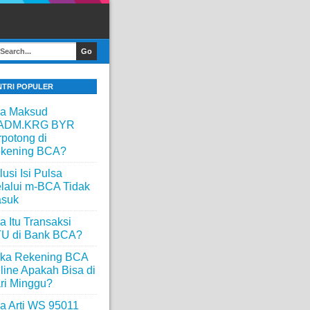
NTRI POPULER
a Maksud
ADM.KRG BYR
rpotong di
kening BCA?
lusi Isi Pulsa
lalui m-BCA Tidak
suk
a Itu Transaksi
U di Bank BCA?
ka Rekening BCA
line Apakah Bisa di
ri Minggu?
a Arti WS 95011