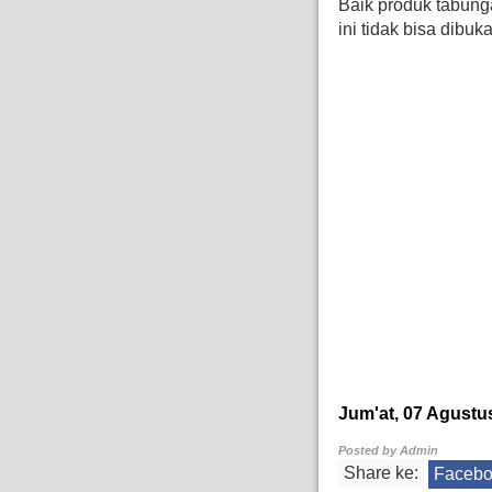
Baik produk tabun
ini tidak bisa dibu
Jum'at, 07 Agustu
Posted by
Admin
Share ke:
Faceb