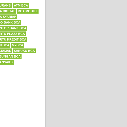
URANSI
ATM BCA
A DIGITAL
BCA MOBILE
A SYARIAH
FO BANK BCA
NTOR BANK BCA
RTU FLAZZ BCA
RTU KREDIT BCA
IKBCA
MYBCA
NJAMAN
SAKUKU BCA
BUNGAN BCA
ANSAKSI