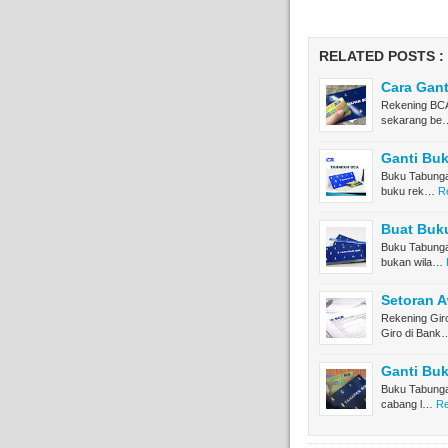
RELATED POSTS :
Cara Gan
Rekening BCA
sekarang be
Ganti Bu
Buku Tabunga
buku rek…
R
Buat Buk
Buku Tabunga
bukan wila…
Setoran 
Rekening Gir
Giro di Bank
Ganti Bu
Buku Tabunga
cabang l…
Re