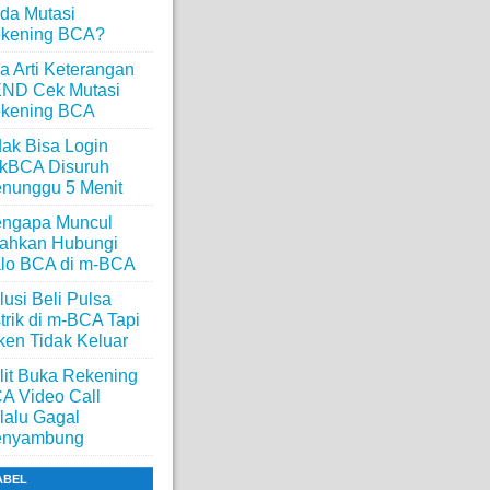
da Mutasi
kening BCA?
a Arti Keterangan
ND Cek Mutasi
kening BCA
dak Bisa Login
ikBCA Disuruh
nunggu 5 Menit
ngapa Muncul
lahkan Hubungi
lo BCA di m-BCA
lusi Beli Pulsa
strik di m-BCA Tapi
ken Tidak Keluar
lit Buka Rekening
A Video Call
lalu Gagal
nyambung
ABEL