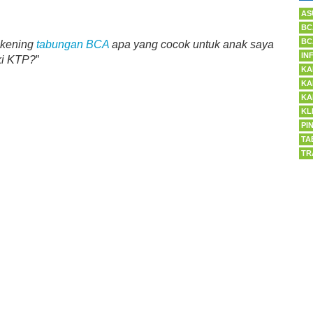
AS
BC
BC
rekening
tabungan BCA
apa yang cocok untuk anak saya
IN
ki KTP?
”
KA
KA
KA
KL
PI
TA
TR