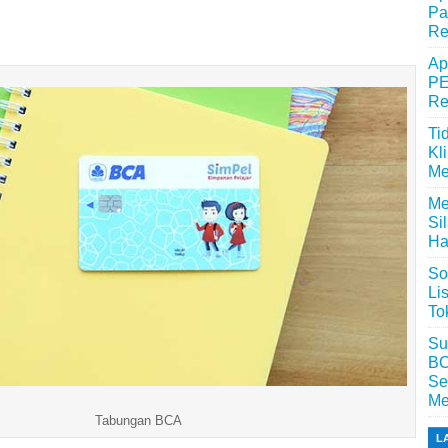
Pa
Re
Ap
PE
Re
Ti
Kl
Me
Me
Si
Ha
So
Li
To
Su
BC
Se
Me
Tabungan BCA
L