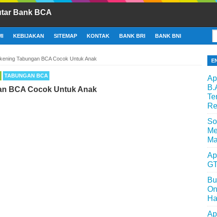
utar Bank BCA
I
KEBIJAKAN
SITEMAP
KONTAK
BANK BRI
BANK BNI
kening Tabungan BCA Cocok Untuk Anak
E
TABUNGAN BCA
Ap
B.
an BCA Cocok Untuk Anak
Te
Re
So
Me
Ma
Ap
GT
Bu
On
Ha
Ap