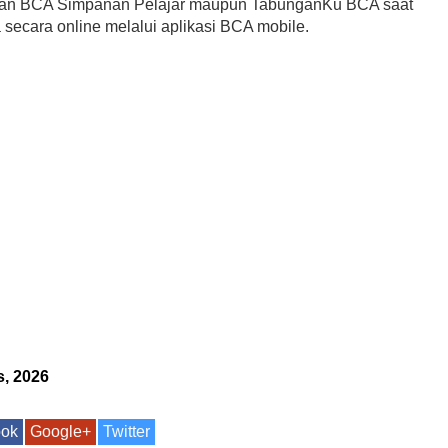
gan BCA Simpanan Pelajar maupun TabunganKu BCA saat
ka secara online melalui aplikasi BCA mobile.
s, 2026
ook
Google+
Twitter