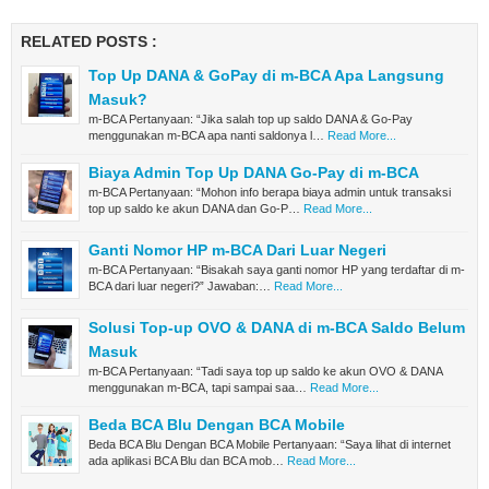
RELATED POSTS :
Top Up DANA & GoPay di m-BCA Apa Langsung
Masuk?
m-BCA Pertanyaan: “Jika salah top up saldo DANA & Go-Pay
menggunakan m-BCA apa nanti saldonya l…
Read More...
Biaya Admin Top Up DANA Go-Pay di m-BCA
m-BCA Pertanyaan: “Mohon info berapa biaya admin untuk transaksi
top up saldo ke akun DANA dan Go-P…
Read More...
Ganti Nomor HP m-BCA Dari Luar Negeri
m-BCA Pertanyaan: “Bisakah saya ganti nomor HP yang terdaftar di m-
BCA dari luar negeri?” Jawaban:…
Read More...
Solusi Top-up OVO & DANA di m-BCA Saldo Belum
Masuk
m-BCA Pertanyaan: “Tadi saya top up saldo ke akun OVO & DANA
menggunakan m-BCA, tapi sampai saa…
Read More...
Beda BCA Blu Dengan BCA Mobile
Beda BCA Blu Dengan BCA Mobile Pertanyaan: “Saya lihat di internet
ada aplikasi BCA Blu dan BCA mob…
Read More...