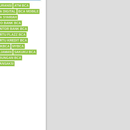
URANSI
ATM BCA
A DIGITAL
BCA MOBILE
A SYARIAH
FO BANK BCA
NTOR BANK BCA
RTU FLAZZ BCA
RTU KREDIT BCA
IKBCA
MYBCA
NJAMAN
SAKUKU BCA
BUNGAN BCA
ANSAKSI