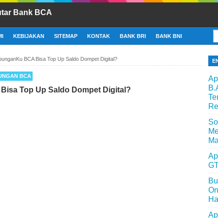
utar Bank BCA
I
KEBIJAKAN
SITEMAP
KONTAK
BANK BRI
BANK BNI
bunganKu BCA Bisa Top Up Saldo Dompet Digital?
E
UNGAN BCA
Ap
B.
isa Top Up Saldo Dompet Digital?
Te
Re
So
Me
Ma
Ap
GT
Bu
On
Ha
Ap