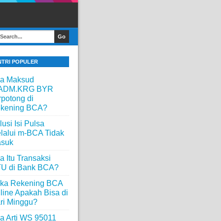
NTRI POPULER
a Maksud
ADM.KRG BYR
rpotong di
kening BCA?
lusi Isi Pulsa
lalui m-BCA Tidak
suk
a Itu Transaksi
U di Bank BCA?
ka Rekening BCA
line Apakah Bisa di
ri Minggu?
a Arti WS 95011