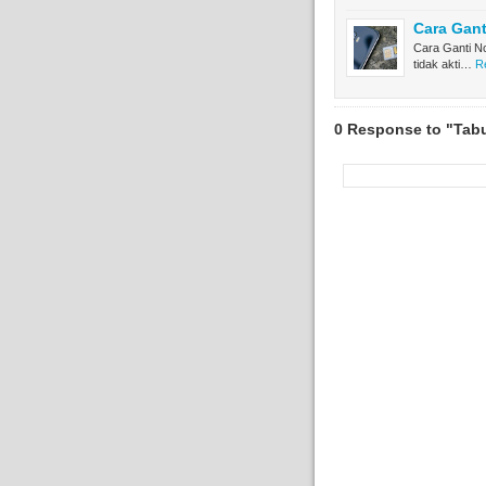
Cara Gant
Cara Ganti N
tidak akti…
R
0 Response to "Tab