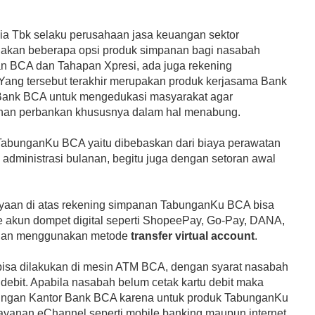
ia Tbk selaku perusahaan jasa keuangan sektor
akan beberapa opsi produk simpanan bagi nasabah
n BCA dan Tahapan Xpresi, ada juga rekening
ang tersebut terakhir merupakan produk kerjasama Bank
Bank BCA untuk mengedukasi masyarakat agar
an perbankan khususnya dalam hal menabung.
TabunganKu BCA yaitu dibebaskan dari biaya perawatan
 administrasi bulanan, begitu juga dengan setoran awal
yaan di atas rekening simpanan TabunganKu BCA bisa
e akun dompet digital seperti ShopeePay, Go-Pay, DANA,
ngan menggunakan metode
transfer virtual account
.
 bisa dilakukan di mesin ATM BCA, dengan syarat nasabah
u debit. Apabila nasabah belum cetak kartu debit maka
jaringan Kantor Bank BCA karena untuk produk TabunganKu
layanan eChannel seperti mobile banking maupun internet