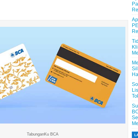
Pa
Re
Ap
PE
Re
Ti
Kl
Me
Me
Si
Ha
So
Li
To
Su
BC
Se
Me
TabunganKu BCA
L