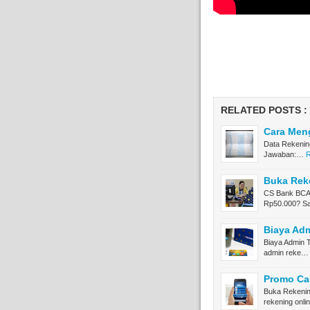
RELATED POSTS :
Cara Men
Data Rekenin
Jawaban:…
R
Buka Rek
CS Bank BCA 
Rp50.000? S
Biaya Ad
Biaya Admin 
admin reke…
Promo Ca
Buka Rekenin
rekening onl