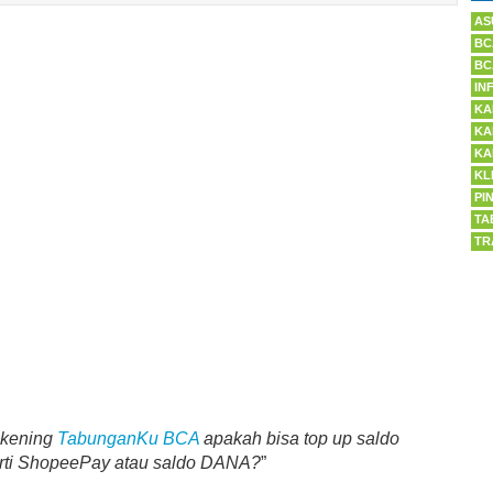
AS
BC
BC
IN
KA
KA
KA
KL
PI
TA
TR
ekening
TabunganKu BCA
apakah bisa top up saldo
erti ShopeePay atau saldo DANA?
”