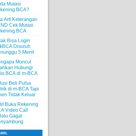
da Mutasi
kening BCA?
a Arti Keterangan
ND Cek Mutasi
kening BCA
dak Bisa Login
ikBCA Disuruh
nunggu 5 Menit
ngapa Muncul
lahkan Hubungi
lo BCA di m-BCA
lusi Beli Pulsa
strik di m-BCA Tapi
ken Tidak Keluar
lit Buka Rekening
A Video Call
lalu Gagal
nyambung
ABEL