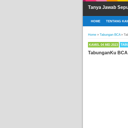
Tanya Jawab Sep
HOME
TENTANG KAM
Home
»
Tabungan BCA
»
Ta
KAMIS, 04 MEI 2023
TAB
TabunganKu BCA B