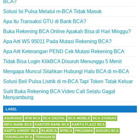
BCA?
Solusi Isi Pulsa Melalui m-BCA Tidak Masuk
Apa Itu Transaksi GTU di Bank BCA?
Buka Rekening BCA Online Apakah Bisa di Hari Minggu?
Apa Arti WS 95011 Pada Mutasi Rekening BCA?
Apa Arti Keterangan PEND Cek Mutasi Rekening BCA
Tidak Bisa Login KlikBCA Disuruh Menunggu 5 Menit
Mengapa Muncul Silahkan Hubungi Halo BCA di m-BCA
Solusi Beli Pulsa Listrik di m-BCA Tapi Token Tidak Keluar
Sulit Buka Rekening BCA Video Call Selalu Gagal
Menyambung
LABEL
ASURANSI
ATM BCA
BCA DIGITAL
BCA MOBILE
BCA SYARIAH
INFO BANK BCA
KANTOR BANK BCA
KARTU FLAZZ BCA
KARTU KREDIT BCA
KLIKBCA
MYBCA
PINJAMAN
SAKUKU BCA
TABUNGAN BCA
TRANSAKSI