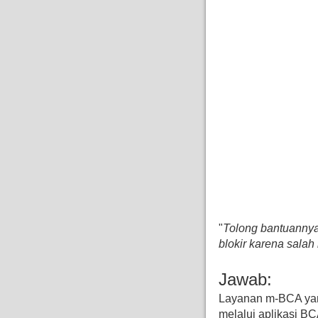
"
Tolong bantuanny
blokir karena sala
Jawab:
Layanan m-BCA yan
melalui aplikasi B