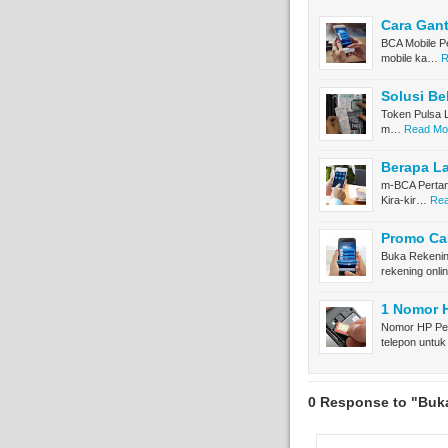
Cara Gant
BCA Mobile Pe
mobile ka…
R
Solusi Be
Token Pulsa L
m…
Read Mor
Berapa L
m-BCA Pertan
Kira-kir…
Rea
Promo Ca
Buka Rekenin
rekening onl
1 Nomor 
Nomor HP Per
telepon untu
0 Response to "Buk