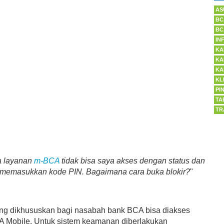
AS
BC
BC
IN
KA
KA
KA
KL
PI
TA
TR
a layanan
m-BCA
tidak bisa saya akses dengan status dan
h memasukkan kode PIN. Bagaimana cara buka blokir?
"
g dikhususkan bagi nasabah bank BCA bisa diakses
CA Mobile. Untuk sistem keamanan diberlakukan