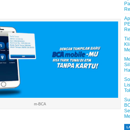
Pa
Re
Ap
PE
Re
Ti
Kl
Me
Me
Si
Ha
So
Li
To
Su
m-BCA
BC
Se
Me
L