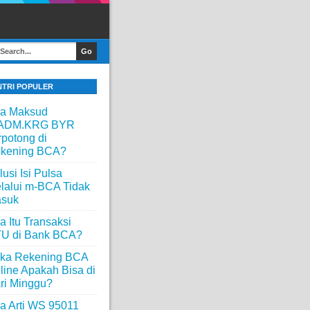
NTRI POPULER
a Maksud
ADM.KRG BYR
rpotong di
kening BCA?
lusi Isi Pulsa
lalui m-BCA Tidak
suk
a Itu Transaksi
U di Bank BCA?
ka Rekening BCA
line Apakah Bisa di
ri Minggu?
a Arti WS 95011