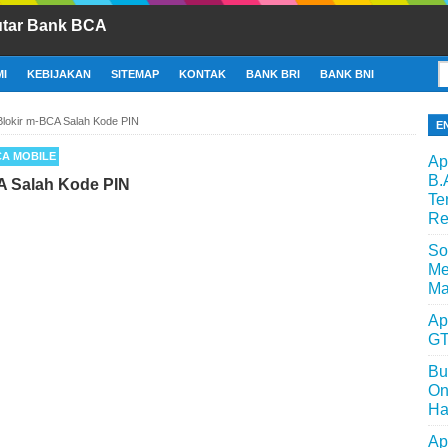
utar Bank BCA
I
KEBIJAKAN
SITEMAP
KONTAK
BANK BRI
BANK BNI
Blokir m-BCA Salah Kode PIN
E
A MOBILE
Ap
B.
A Salah Kode PIN
Te
Re
So
Me
Ma
Ap
GT
Bu
On
Ha
Ap