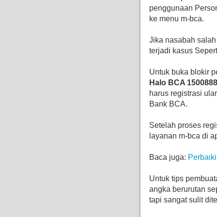
penggunaan Persona
ke menu m-bca.
Jika nasabah sala
terjadi kasus Sepert
Untuk buka blokir 
Halo BCA 150088
harus registrasi ul
Bank BCA.
Setelah proses reg
layanan m-bca di a
Baca juga:
Perbaik
Untuk tips pembuat
angka berurutan se
tapi sangat sulit dit