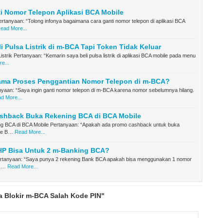
i Nomor Telepon Aplikasi BCA Mobile
rtanyaan: “Tolong infonya bagaimana cara ganti nomor telepon di aplikasi BCA
ead More...
li Pulsa Listrik di m-BCA Tapi Token Tidak Keluar
istrik Pertanyaan: “Kemarin saya beli pulsa listrik di aplikasi BCA mobile pada menu
e...
ama Proses Penggantian Nomor Telepon di m-BCA?
yaan: “Saya ingin ganti nomor telepon di m-BCA karena nomor sebelumnya hilang.
d More...
shback Buka Rekening BCA di BCA Mobile
g BCA di BCA Mobile Pertanyaan: “Apakah ada promo cashback untuk buka
ine B…
Read More...
HP Bisa Untuk 2 m-Banking BCA?
tanyaan: “Saya punya 2 rekening Bank BCA apakah bisa menggunakan 1 nomor
k …
Read More...
a Blokir m-BCA Salah Kode PIN"