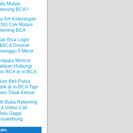
da Mutasi
kening BCA?
a Arti Keterangan
ND Cek Mutasi
kening BCA
dak Bisa Login
ikBCA Disuruh
nunggu 5 Menit
ngapa Muncul
lahkan Hubungi
lo BCA di m-BCA
lusi Beli Pulsa
strik di m-BCA Tapi
ken Tidak Keluar
lit Buka Rekening
A Video Call
lalu Gagal
nyambung
ABEL