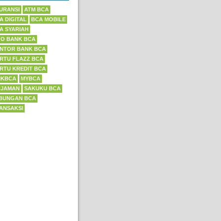
URANSI
ATM BCA
A DIGITAL
BCA MOBILE
A SYARIAH
FO BANK BCA
NTOR BANK BCA
RTU FLAZZ BCA
RTU KREDIT BCA
IKBCA
MYBCA
NJAMAN
SAKUKU BCA
BUNGAN BCA
ANSAKSI