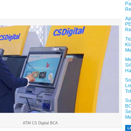
Pa
Re
Ap
PE
Re
Ti
Kl
Me
Me
Si
Ha
So
Li
To
Su
BC
Se
Me
ATM CS Digital BCA
L