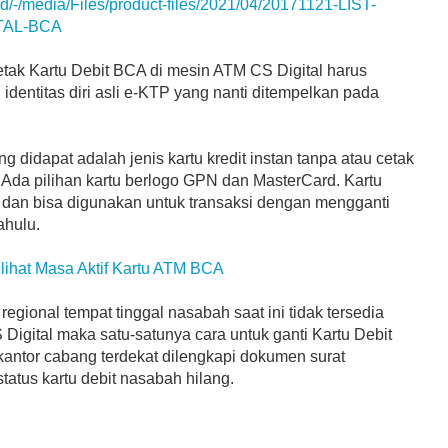
id/-/media/Files/product-files/2021/04/20171121-LIST-
TAL-BCA
etak Kartu Debit BCA di mesin ATM CS Digital harus
dentitas diri asli e-KTP yang nanti ditempelkan pada
g didapat adalah jenis kartu kredit instan tanpa atau cetak
 Ada pilihan kartu berlogo GPN dan MasterCard. Kartu
f dan bisa digunakan untuk transaksi dengan mengganti
ahulu.
lihat Masa Aktif Kartu ATM BCA
egional tempat tinggal nasabah saat ini tidak tersedia
igital maka satu-satunya cara untuk ganti Kartu Debit
kantor cabang terdekat dilengkapi dokumen surat
tatus kartu debit nasabah hilang.