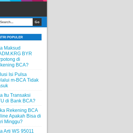
NTRI POPULER
a Maksud
ADM.KRG BYR
rpotong di
kening BCA?
lusi Isi Pulsa
lalui m-BCA Tidak
suk
a Itu Transaksi
U di Bank BCA?
ka Rekening BCA
line Apakah Bisa di
ri Minggu?
a Arti WS 95011