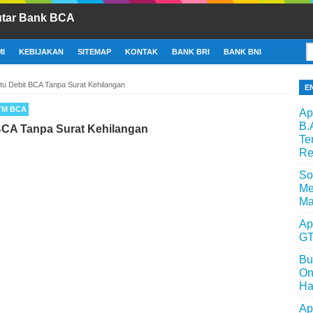
utar Bank BCA
I
KEBIJAKAN
SITEMAP
KONTAK
BANK BRI
BANK BNI
tu Debit BCA Tanpa Surat Kehilangan
E
TM BCA
Ap
B.
BCA Tanpa Surat Kehilangan
Te
Re
So
Me
Ma
Ap
GT
Bu
On
Ha
Ap