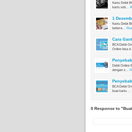
Kartu Debit B
kartu seb…
R
1 Desemb
Kartu Debit B
bebera…
Rea
Cara Gant
BCA Debit On
Online bisa 
Penyebab
Debit Online 
dengan s…
R
Penyebab
BCA Debit On
buat kartu …
0 Response to "Buat