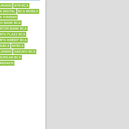
URANSI
ATM BCA
A DIGITAL
BCA MOBILE
A SYARIAH
FO BANK BCA
NTOR BANK BCA
RTU FLAZZ BCA
RTU KREDIT BCA
IKBCA
MYBCA
NJAMAN
SAKUKU BCA
BUNGAN BCA
ANSAKSI