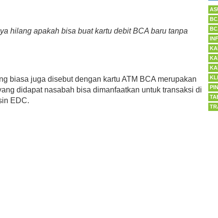
AS
BC
BC
saya hilang apakah bisa buat kartu debit BCA baru tanpa
IN
KA
KA
KA
KL
ng biasa juga disebut dengan kartu ATM BCA merupakan
PI
s yang didapat nasabah bisa dimanfaatkan untuk transaksi di
TA
sin EDC.
TR