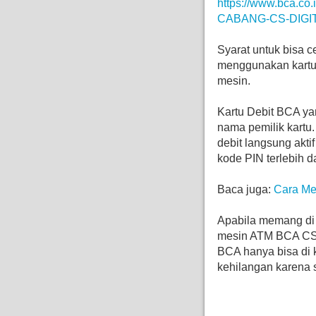
https://www.bca.co.
CABANG-CS-DIGI
Syarat untuk bisa c
menggunakan kartu i
mesin.
Kartu Debit BCA yan
nama pemilik kartu.
debit langsung akti
kode PIN terlebih d
Baca juga:
Cara Me
Apabila memang di r
mesin ATM BCA CS D
BCA hanya bisa di 
kehilangan karena s