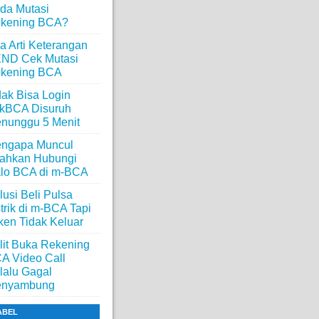
da Mutasi
kening BCA?
a Arti Keterangan
ND Cek Mutasi
kening BCA
dak Bisa Login
ikBCA Disuruh
nunggu 5 Menit
ngapa Muncul
lahkan Hubungi
lo BCA di m-BCA
lusi Beli Pulsa
strik di m-BCA Tapi
ken Tidak Keluar
lit Buka Rekening
A Video Call
lalu Gagal
nyambung
ABEL