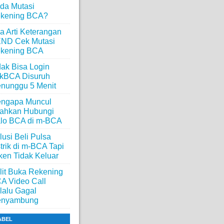
da Mutasi
kening BCA?
a Arti Keterangan
ND Cek Mutasi
kening BCA
dak Bisa Login
ikBCA Disuruh
nunggu 5 Menit
ngapa Muncul
lahkan Hubungi
lo BCA di m-BCA
lusi Beli Pulsa
strik di m-BCA Tapi
ken Tidak Keluar
lit Buka Rekening
A Video Call
lalu Gagal
nyambung
ABEL