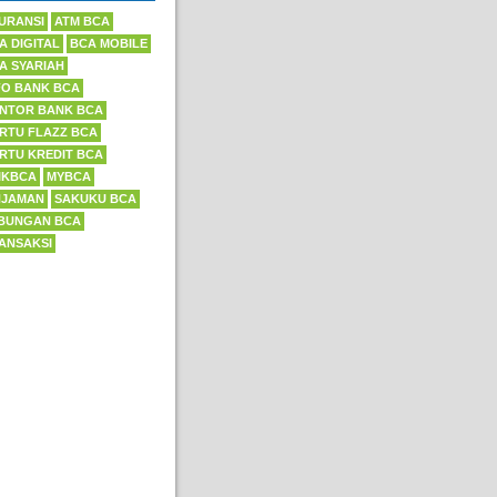
URANSI
ATM BCA
A DIGITAL
BCA MOBILE
A SYARIAH
FO BANK BCA
NTOR BANK BCA
RTU FLAZZ BCA
RTU KREDIT BCA
IKBCA
MYBCA
NJAMAN
SAKUKU BCA
BUNGAN BCA
ANSAKSI