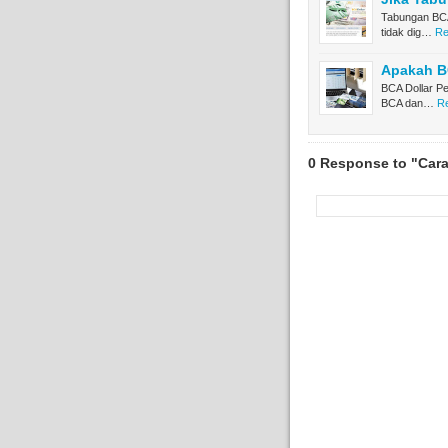
Tabungan BCA
tidak dig…
Re
Apakah BC
BCA Dollar Pe
BCA dan…
Re
0 Response to "Car