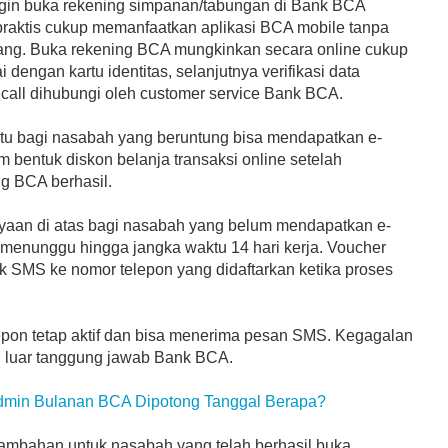
gin buka rekening simpanan/tabungan di Bank BCA
raktis cukup memanfaatkan aplikasi BCA mobile tanpa
bang. Buka rekening BCA mungkinkan secara online cukup
ai dengan kartu identitas, selanjutnya verifikasi data
 call dihubungi oleh customer service Bank BCA.
ntu bagi nasabah yang beruntung bisa mendapatkan e-
m bentuk diskon belanja transaksi online setelah
g BCA berhasil.
yaan di atas bagi nasabah yang belum mendapatkan e-
a menunggu hingga jangka waktu 14 hari kerja. Voucher
uk SMS ke nomor telepon yang didaftarkan ketika proses
epon tetap aktif dan bisa menerima pesan SMS. Kegagalan
 luar tanggung jawab Bank BCA.
dmin Bulanan BCA Dipotong Tanggal Berapa?
tambahan untuk nasabah yang telah berhasil buka