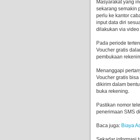
Masyarakat yang in
sekarang semakin p
perlu ke kantor ca
input data diri sesu
dilakukan via video
Pada periode terte
Voucher gratis dala
pembukaan rekenin
Menanggapi pertan
Voucher gratis bis
dikirim dalam bent
buka rekening.
Pastikan nomor tel
penerimaan SMS di
Baca juga:
Biaya A
Sekadar informasi 