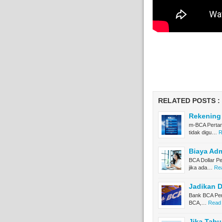
RELATED POSTS :
Rekening
m-BCA Pertan
tidak digu…
R
Biaya Ad
BCA Dollar P
jika ada…
Rea
Jadikan D
Bank BCA Pert
BCA,…
Read 
Jika Tabu