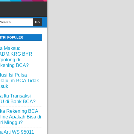
NTRI POPULER
a Maksud
ADM.KRG BYR
rpotong di
kening BCA?
lusi Isi Pulsa
lalui m-BCA Tidak
suk
a Itu Transaksi
U di Bank BCA?
ka Rekening BCA
line Apakah Bisa di
ri Minggu?
a Arti WS 95011