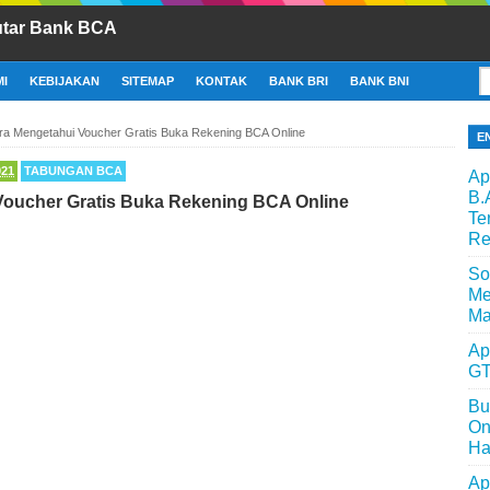
utar Bank BCA
I
KEBIJAKAN
SITEMAP
KONTAK
BANK BRI
BANK BNI
ra Mengetahui Voucher Gratis Buka Rekening BCA Online
E
021
TABUNGAN BCA
Ap
B.
Voucher Gratis Buka Rekening BCA Online
Te
Re
So
Me
Ma
Ap
GT
Bu
On
Ha
Ap