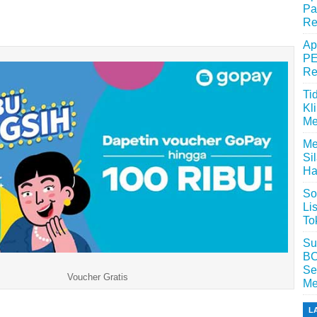
Pa
Re
Ap
PE
Re
Ti
Kl
Me
Me
Si
Ha
So
Li
To
Su
BC
Se
Voucher Gratis
Me
L