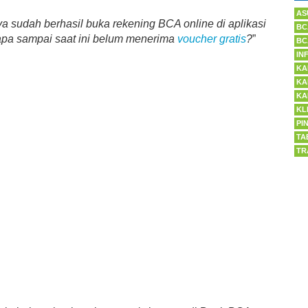
AS
aya sudah berhasil buka rekening BCA online di aplikasi
BC
pa sampai saat ini belum menerima
voucher gratis
?
”
BC
IN
KA
KA
KA
KL
PI
TA
TR