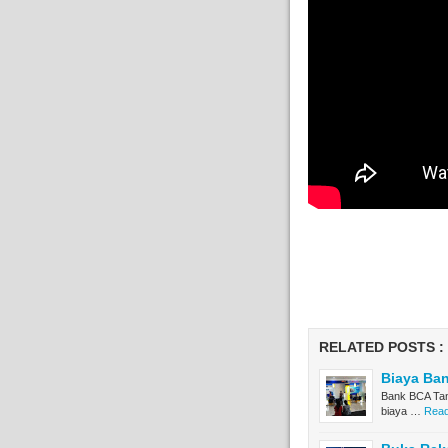
RELATED POSTS :
Biaya Ban
Bank BCA Tany
biaya …
Read