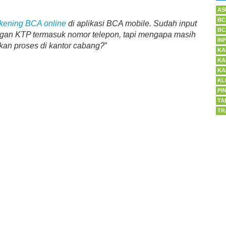
AS
BC
kening BCA online
di aplikasi BCA mobile. Sudah input
BC
engan KTP termasuk nomor telepon, tapi mengapa masih
IN
kan proses di kantor cabang?
”
KA
KA
KA
KL
PI
TA
TR