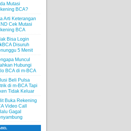
da Mutasi
kening BCA?
a Arti Keterangan
ND Cek Mutasi
kening BCA
dak Bisa Login
ikBCA Disuruh
nunggu 5 Menit
ngapa Muncul
lahkan Hubungi
lo BCA di m-BCA
lusi Beli Pulsa
strik di m-BCA Tapi
ken Tidak Keluar
lit Buka Rekening
A Video Call
lalu Gagal
nyambung
ABEL