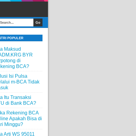
NTRI POPULER
a Maksud
ADM.KRG BYR
rpotong di
kening BCA?
lusi Isi Pulsa
lalui m-BCA Tidak
suk
a Itu Transaksi
U di Bank BCA?
ka Rekening BCA
line Apakah Bisa di
ri Minggu?
a Arti WS 95011