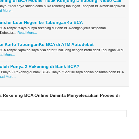
ning di BCA Mobile Tidak Kunjung Dihubungi Video Call
nya: "Tadi saya sudah coba buka rekening tabungan Tahapan BCA melalui aplikasi
d More...
ansfer Luar Negeri ke TabunganKu BCA
CA Tanya: "Saya punya rekening di Bank BCA dengan jenis simpanan
 Kebetula…
Read More...
nai Kartu TabunganKu BCA di ATM Autodebet
CA Tanya: "Apakah saya bisa setor tunai uang dengan kartu debit TabunganKu di
ad More...
oleh Punya 2 Rekening di Bank BCA?
 Punya 2 Rekening di Bank BCA? Tanya: "Saat ini saya adalah nasabah bank BCA
ad More...
a Rekening BCA Online Diminta Menyelesaikan Proses di