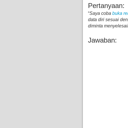
Pertanyaan:
“
Saya coba
buka re
data diri sesuai d
diminta menyelesai
Jawaban: