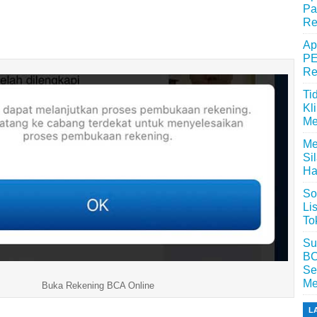
Pa
Re
Ap
PE
Re
Ti
Kl
Me
Me
Si
Ha
So
Li
To
Su
BC
Se
Me
Buka Rekening BCA Online
L