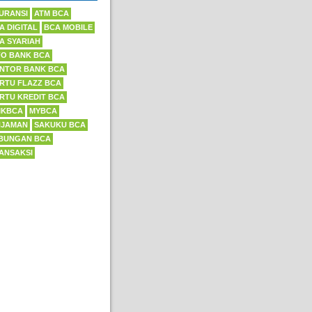
URANSI
ATM BCA
A DIGITAL
BCA MOBILE
A SYARIAH
FO BANK BCA
NTOR BANK BCA
RTU FLAZZ BCA
RTU KREDIT BCA
IKBCA
MYBCA
NJAMAN
SAKUKU BCA
BUNGAN BCA
ANSAKSI