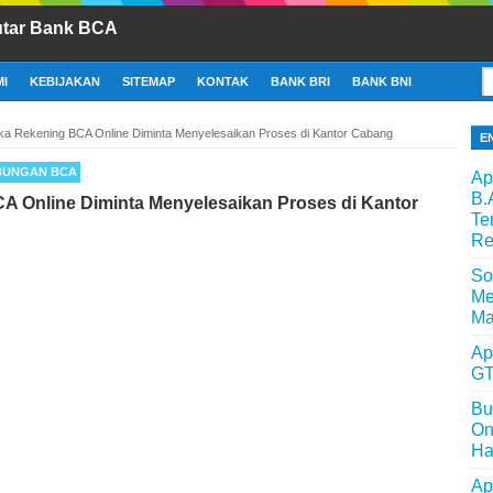
utar Bank BCA
I
KEBIJAKAN
SITEMAP
KONTAK
BANK BRI
BANK BNI
ka Rekening BCA Online Diminta Menyelesaikan Proses di Kantor Cabang
E
BUNGAN BCA
Ap
B.
A Online Diminta Menyelesaikan Proses di Kantor
Te
Re
So
Me
Ma
Ap
GT
Bu
On
Ha
Ap