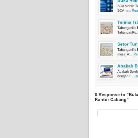
Buka Reke
BCA Mobile Ta
BCA m…
Rea
Terima Tr
TabunganKu B
TabunganKu.
Setor Tu
TabunganKu B
mesin A…
Re
Apakah B
Apakah Boleh
dengan t…
Re
0 Response to "Buk
Kantor Cabang"